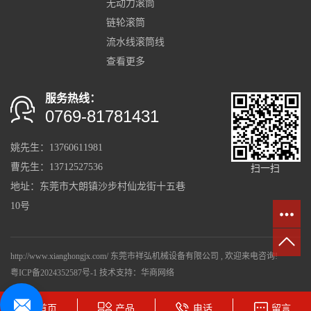
无动力滚筒
链轮滚筒
流水线滚筒线
查看更多
服务热线：
0769-81781431
姚先生：13760611981
曹先生：13712527536
扫一扫
地址：东莞市大朗镇沙步村仙龙街十五巷
10号
http://www.xianghongjx.com/ 东莞市祥弘机械设备有限公司 , 欢迎来电咨询!
粤ICP备2024352587号-1
技术支持：
华商网络
首页
产品
电话
留言