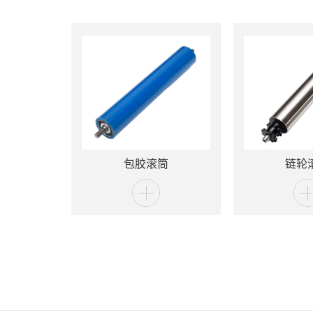
包胶滚筒
链轮