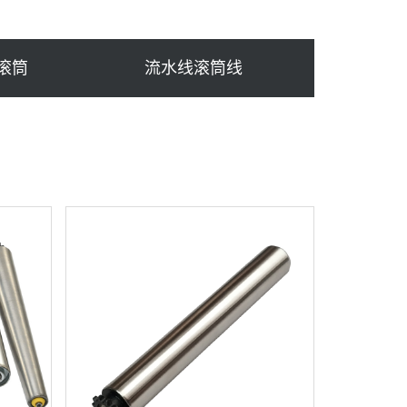
滚筒
流水线滚筒线