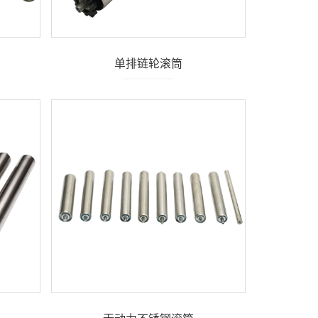
单排链轮滚筒