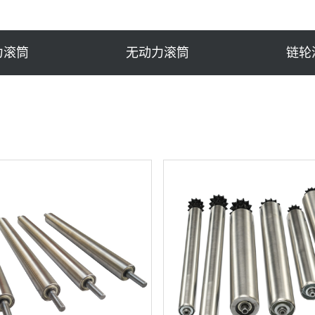
力滚筒
无动力滚筒
链轮
流水线皮带线
皮带机滚筒