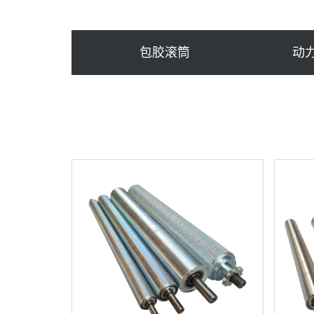
包胶滚筒
动