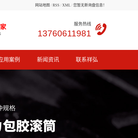
网站地图
/
RSS
/
XML
/
您暂无新询盘信息！
服务热线
厂家
13760611981
产
应用案例
新闻资讯
联系祥弘