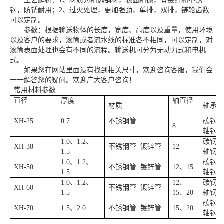
工艺解析：1、材质为精选钢材，表面精抛，有镀锌和不锈
钢，防锈耐用；2、过火处理，更加强劲，单排，双排，链轮齿数
可以定制。
参数：根据输送物体的长度，宽度、高度以及重量，使用环境
以及客户的要求，滚筒或者流水线的标准各不相同，可以定制，对
滚筒表面处理也会有不同的流程。输送机可分为无动力式和电机
式。
如果您在网站里面没有找到相关尺寸，欢迎咨询客服，我们会
一一解答您的疑问。欢迎广大客户咨询！
常用材料参数
直径
厚度
轴直径
材质
轴承
XH-25
0.7
不锈钢管
碳钢轴
8
轴钢轴
1.0、1.2、
碳钢轴
XH-38
不锈钢管 镀锌管
12
1.5
轴钢轴
1.0、1.2、
碳钢轴
XH-50
不锈钢管 镀锌管
12、15
1.5
轴钢轴
1.0、1.2、
12、
碳钢轴
XH-60
不锈钢管 镀锌管
1.5
15、20
轴钢轴
碳钢轴
XH-70
1.5、2.0
不锈钢管 镀锌管
15、20
轴钢轴