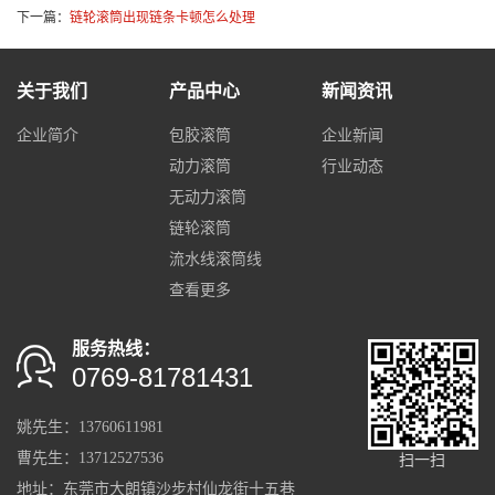
下一篇：
链轮滚筒出现链条卡顿怎么处理
关于我们
产品中心
新闻资讯
企业简介
包胶滚筒
企业新闻
动力滚筒
行业动态
无动力滚筒
链轮滚筒
流水线滚筒线
查看更多
服务热线：
0769-81781431
姚先生：13760611981
曹先生：13712527536
扫一扫
地址：东莞市大朗镇沙步村仙龙街十五巷