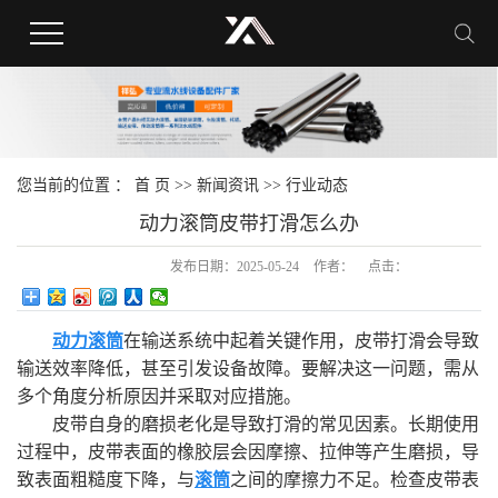
您当前的位置 ：
首 页
>>
新闻资讯
>>
行业动态
动力滚筒皮带打滑怎么办
发布日期：
2025-05-24
作者：
点击：
动力滚筒
在输送系统中起着关键作用，皮带打滑会导致
输送效率降低，甚至引发设备故障。要解决这一问题，需从
多个角度分析原因并采取对应措施。
皮带自身的磨损老化是导致打滑的常见因素。长期使用
过程中，皮带表面的橡胶层会因摩擦、拉伸等产生磨损，导
致表面粗糙度下降，与
滚筒
之间的摩擦力不足。检查皮带表