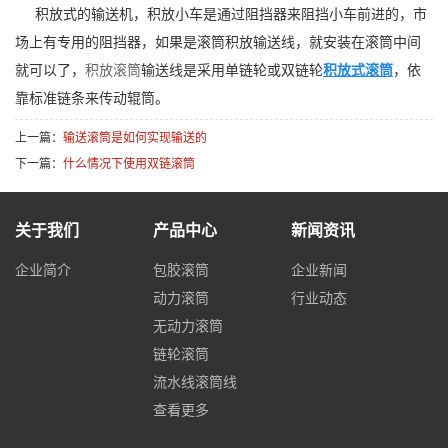
积放式的输送机，积放小车是通过阻挡器来阻挡小车前进的，市
场上有专用的阻挡器，如果是滚筒积放输送线，就安装在滚筒中间
就可以了，
积放滚筒
输送线是采用单链轮或双链轮
积放式滚筒
，依
靠标准链条来传动辊筒。
上一篇：
输送滚筒是如何实现输送的
下一篇：
什么情况下使用双链滚筒
关于我们
产品中心
新闻资讯
企业简介
包胶滚筒
企业新闻
动力滚筒
行业动态
无动力滚筒
链轮滚筒
流水线滚筒线
查看更多